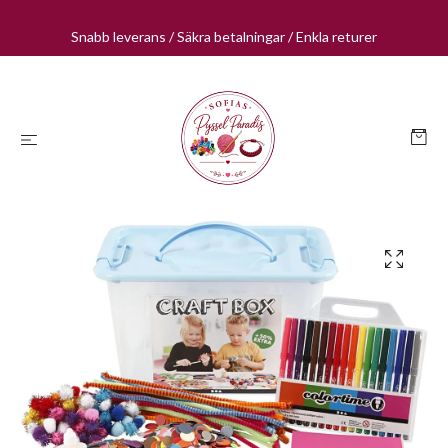
Snabb leverans / Säkra betalningar / Enkla returer