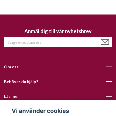
Anmäl dig till vår nyhetsbrev
Om oss
Behöver du hjälp?
Läs mer
Vi använder cookies
Sociala medier