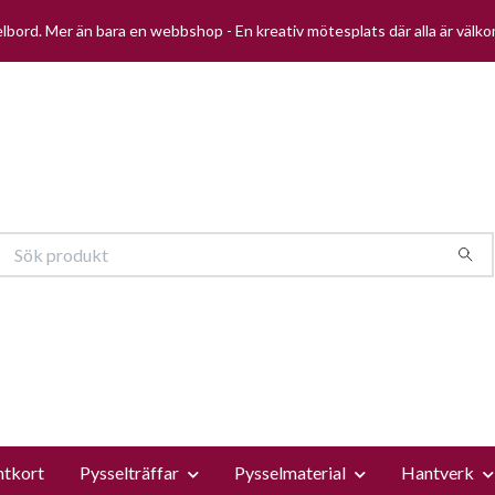
selbord. Mer än bara en webbshop - En kreativ mötesplats där alla är välk
ntkort
Pysselträffar
Pysselmaterial
Hantverk