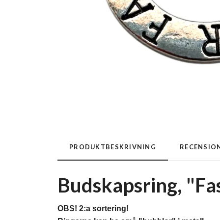
PRODUKTBESKRIVNING
RECENSIO
Budskapsring, "Fas
OBS! 2:a sortering!