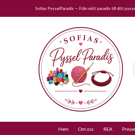
Sofias PysselParadis — Från mitt paradis till ditt pys
Hem
Om oss
REA
Prese