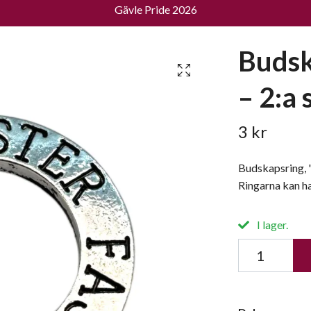
Gävle Pride 2026
Budsk
– 2:a 
3 kr
Budskapsring, "
Ringarna kan ha
I lager.