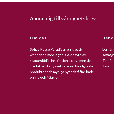
Anmäl dig till vår nyhetsbrev
Om oss
Behö
Sofias PysselParadis är en kreativ
Du når 
webbshop med lager i Gävle fylld av
sofia@s
skaparglädje, inspiration och gemenskap.
Telefo
Här hittar du pysselmaterial, handgjorda
Telefo
produkter och mysiga pysselträffar både
online och i Gävle.