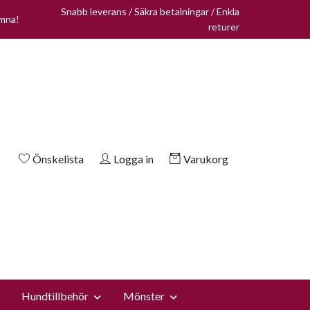
Snabb leverans / Säkra betalningar / Enkla
omna!
returer
Önskelista
Logga in
Varukorg
Hundtillbehör
Mönster