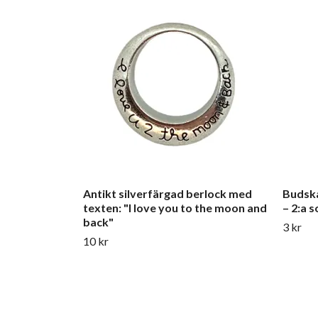
Antikt silverfärgad berlock med
Budska
texten: "I love you to the moon and
– 2:a s
back"
3 kr
10 kr