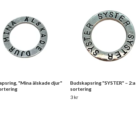
psring, "Mina älskade djur"
Budskapsring "SYSTER" – 2:a
ortering
sortering
3 kr