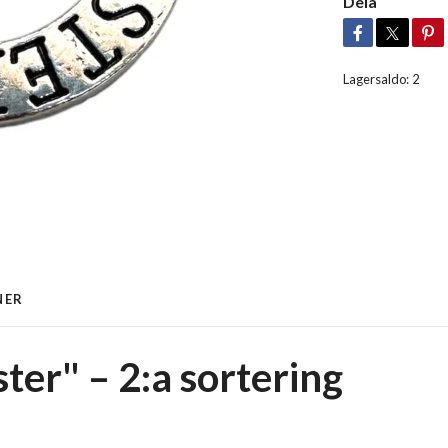
Dela
Lagersaldo:
2
NER
ter" – 2:a sortering