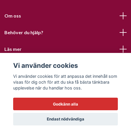
Om oss
Behöver du hjälp?
Läs mer
Vi använder cookies
Sociala medier
Vi använder cookies för att anpassa det innehåll som
visas för dig och för att du ska få bästa tänkbara
upplevelse när du handlar hos oss.
Godkänn alla
© 2026 Sofias PysselParadis
Endast nödvändiga