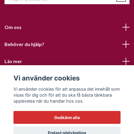
Om oss
Behöver du hjälp?
Läs mer
Vi använder cookies
Sociala medier
Vi använder cookies för att anpassa det innehåll som
visas för dig och för att du ska få bästa tänkbara
upplevelse när du handlar hos oss.
Godkänn alla
© 2026 Sofias PysselParadis
Endast nödvändiga