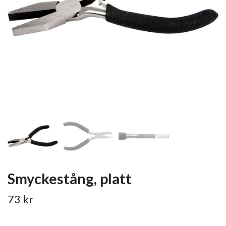
Smyckestång, platt
73 kr