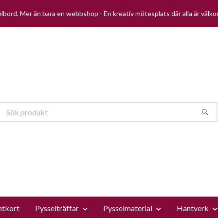
selbord. Mer än bara en webbshop - En kreativ mötesplats där alla är välk
ntkort
Pysselträffar
Pysselmaterial
Hantverk