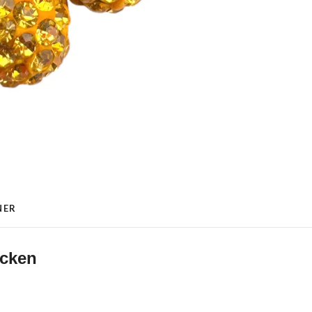
NER
ycken