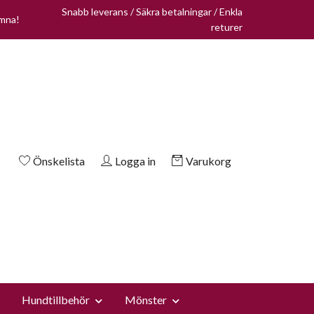
Snabb leverans / Säkra betalningar / Enkla
omna!
returer
Önskelista
Logga in
Varukorg
Hundtillbehör
Mönster