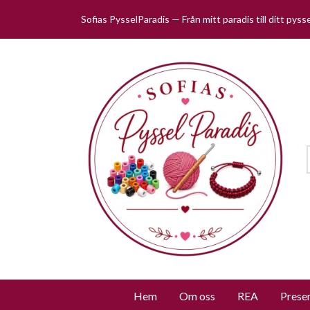
Sofias PysselParadis — Från mitt paradis till ditt pys
Hem
Om oss
REA
Prese