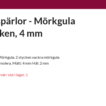
spärlor - Mörkgula
cken, 4 mm
 Mörkgula. 2 stycken vackra mörkgula
fimolera. Mått: 4 mm Hål: 2 mm
rr slut i lager. :(