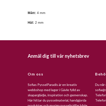
Mått:
4 mm
Hål:
2 mm
Anmäl dig till vår nyhetsbrev
Om oss
Behö
Sofias PysselParadis är en kreativ
Du når 
webbshop med lager i Gävle fylld av
sofia@s
skaparglädje, inspiration och gemenskap.
Telefo
Här hittar du pysselmaterial, handgjorda
Telefo
produkter och mysiga pysselträffar både