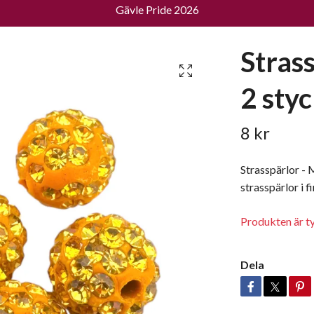
Gävle Pride 2026
Stras
2 sty
8 kr
Strasspärlor -
strasspärlor i 
Produkten är tyvä
Dela