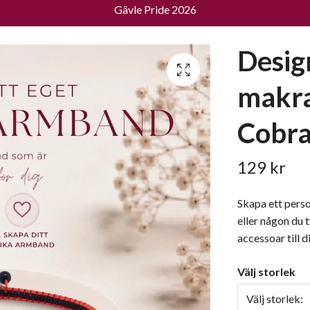
Gävle Pride 2026
Desig
makr
Cobr
129 kr
Skapa ett pers
eller någon du 
accessoar till di
Välj storlek
Välj storlek: