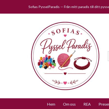
Sofias PysselParadis — Från mitt paradis till ditt pys
Hem
Om oss
REA
Prese