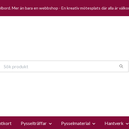
selbord. Mer än bara en webbshop - En kreativ mötesplats där alla är välk
ntkort
Pysselträffar
Pysselmaterial
Hantverk