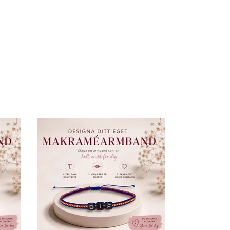
Designa ditt 
makraméarmb
129 kr