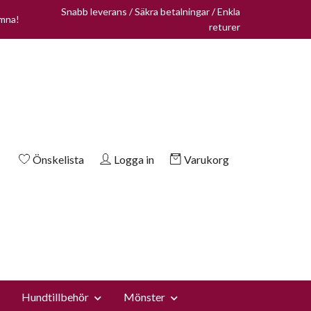
Snabb leverans / Säkra betalningar / Enkla
omna!
returer
Önskelista
Logga in
Varukorg
Hundtillbehör
Mönster