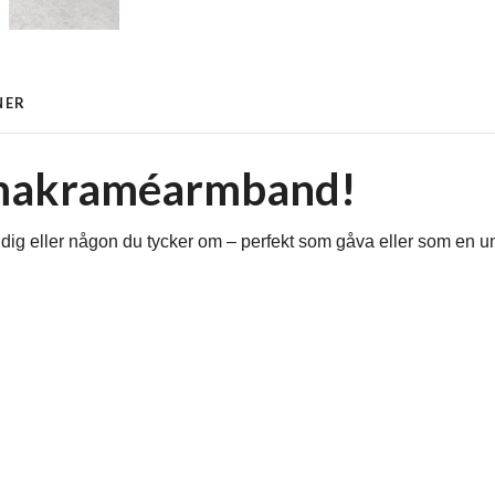
NER
t makraméarmband!
ig eller någon du tycker om – perfekt som gåva eller som en unik