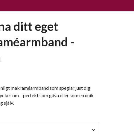
na ditt eget
améarmband -
a
onligt makraméarmband som speglar just dig
tycker om – perfekt som gåva eller som en unik
g själv.