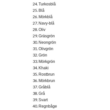
Turkosblå
Blå
Mörkblå
Navy-blå
Oliv
Gräsgrön
Neongrön
Olivgrön
Grön
Mörkgrön
Khaki
Rostbrun
Mörkbrun
Gråblå
Grå
Svart
Regnbåge