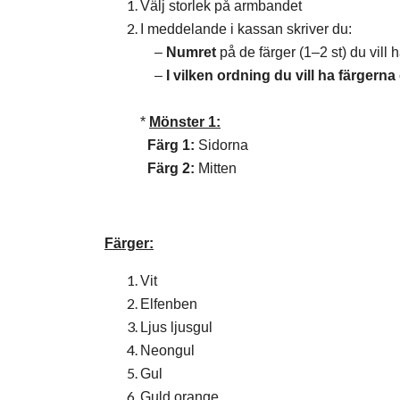
Välj storlek på armbandet
I meddelande i kassan skriver du:
–
Numret
på de färger (1–2 st) du vill
–
I vilken ordning du vill ha färgerna
*
Mönster 1:
Färg 1:
Sidorna
Färg 2:
Mitten
Färger:
Vit
Elfenben
Ljus ljusgul
Neongul
Gul
Guld orange