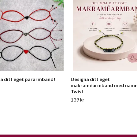
a ditt eget pararmband!
Designa ditt eget
makraméarmband med namn/
Twist
139 kr