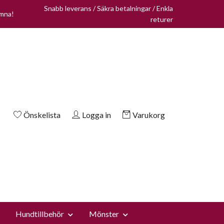
Snabb leverans / Säkra betalningar / Enkla
omna!
returer
Önskelista
Logga in
Varukorg
Hundtillbehör
Mönster