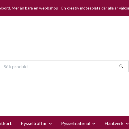
selbord. Mer än bara en webbshop - En kreativ mötesplats där alla är välk
ntkort
Pysselträffar
Pysselmaterial
Hantverk