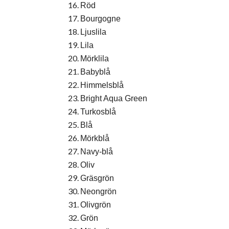
Röd
Bourgogne
Ljuslila
Lila
Mörklila
Babyblå
Himmelsblå
Bright Aqua Green
Turkosblå
Blå
Mörkblå
Navy-blå
Oliv
Gräsgrön
Neongrön
Olivgrön
Grön