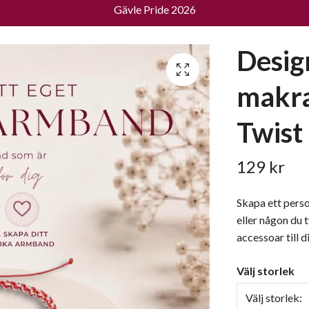
Gävle Pride 2026
Desig
makr
Twist
129 kr
Skapa ett pers
eller någon du 
accessoar till di
Välj storlek
Välj storlek: