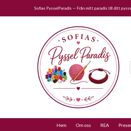
Sofias PysselParadis — Från mitt paradis till ditt pys
Hem
Om oss
REA
Prese