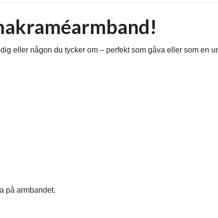
t makraméarmband!
ig eller någon du tycker om – perfekt som gåva eller som en unik
 ha på armbandet.