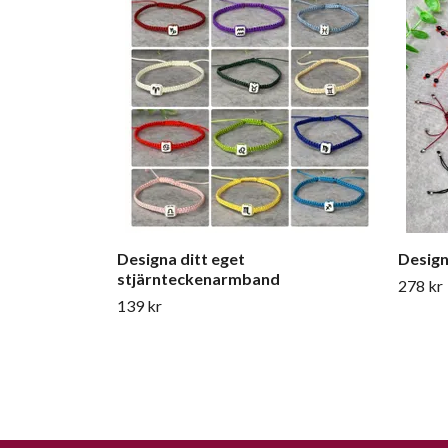
​​​​Designa ditt eget
Design
stjärnteckenarmband
278 kr
139 kr