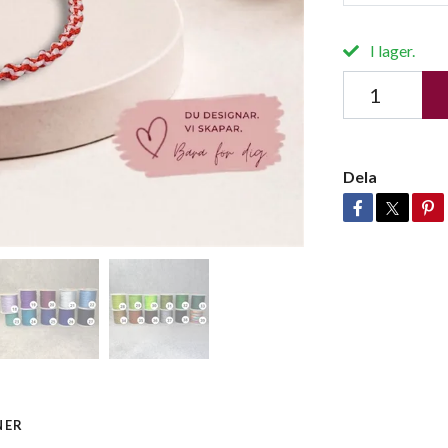
I lager.
Dela
NER