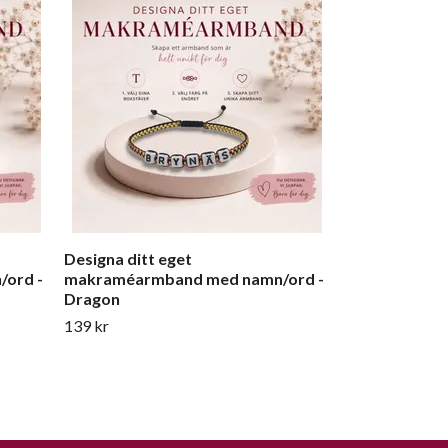
Designa ditt 
makraméarmb
Line
139 kr
Designa ditt eget
ord -
makraméarmband med namn/ord -
Dragon
139 kr