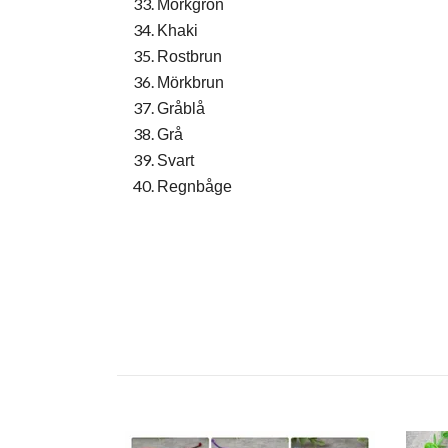
Mörkgrön
Khaki
Rostbrun
Mörkbrun
Gråblå
Grå
Svart
Regnbåge