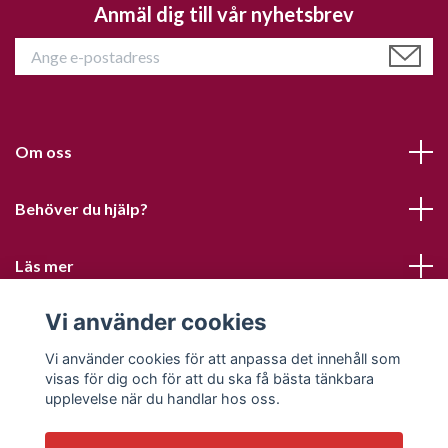
Anmäl dig till vår nyhetsbrev
Om oss
Behöver du hjälp?
Läs mer
Vi använder cookies
Sociala medier
Vi använder cookies för att anpassa det innehåll som
visas för dig och för att du ska få bästa tänkbara
upplevelse när du handlar hos oss.