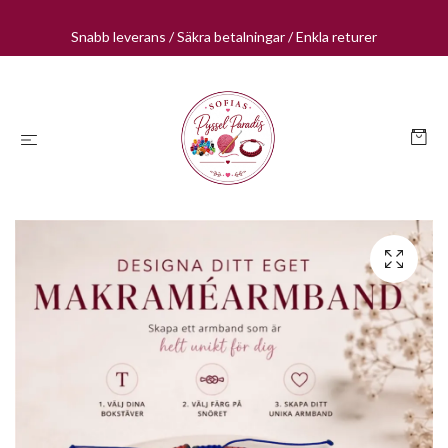
Snabb leverans / Säkra betalningar / Enkla returer