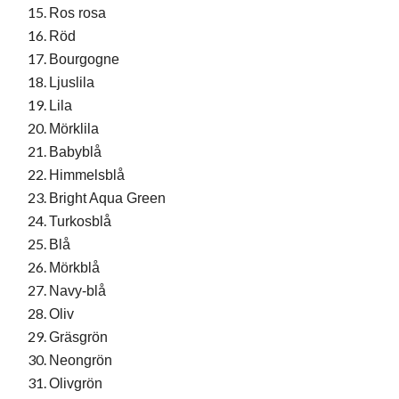
Ros rosa
Röd
Bourgogne
Ljuslila
Lila
Mörklila
Babyblå
Himmelsblå
Bright Aqua Green
Turkosblå
Blå
Mörkblå
Navy-blå
Oliv
Gräsgrön
Neongrön
Olivgrön