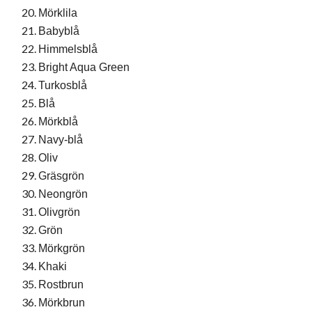
Mörklila
Babyblå
Himmelsblå
Bright Aqua Green
Turkosblå
Blå
Mörkblå
Navy-blå
Oliv
Gräsgrön
Neongrön
Olivgrön
Grön
Mörkgrön
Khaki
Rostbrun
Mörkbrun