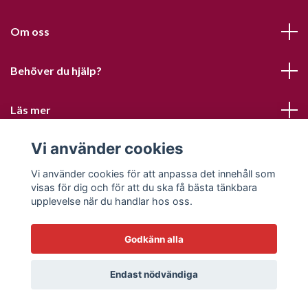
Om oss
Behöver du hjälp?
Läs mer
Vi använder cookies
Sociala medier
Vi använder cookies för att anpassa det innehåll som
visas för dig och för att du ska få bästa tänkbara
upplevelse när du handlar hos oss.
Godkänn alla
© 2026 Sofias PysselParadis
Endast nödvändiga