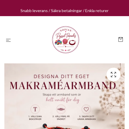
Snabb leverans / Säkra betalningar / Enkla returer