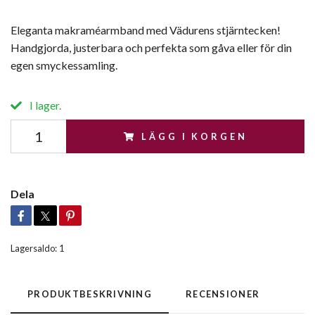
Eleganta makraméarmband med Vädurens stjärntecken!
Handgjorda, justerbara och perfekta som gåva eller för din
egen smyckessamling.
I lager.
LÄGG I KORGEN
Dela
Lagersaldo:
1
PRODUKTBESKRIVNING
RECENSIONER