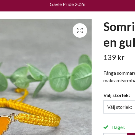
Gävle Pride 2026
Somri
en gul
139 kr
Fånga sommare
makraméarmband 
Välj storlek:
Välj storlek:
I lager.