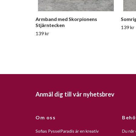
Armband med Skorpionens
Somri
Stjärntecken
139 kr
139 kr
Anmäl dig till vår nyhetsbrev
Om oss
Behö
Sofias PysselParadis är en kreativ
Du når 