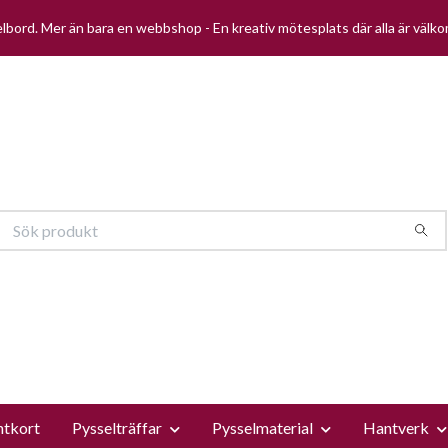
selbord. Mer än bara en webbshop - En kreativ mötesplats där alla är välk
ntkort
Pysselträffar
Pysselmaterial
Hantverk