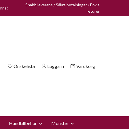
Snabb leverans / Säkra betalningar / Enkla
omna!
returer
Önskelista
Logga in
Varukorg
Hundtillbehör
Mönster