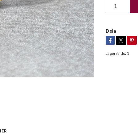
Dela
Lagersaldo:
1
NER