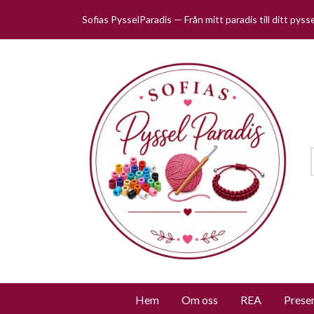
Sofias PysselParadis — Från mitt paradis till ditt pys
Hem
Om oss
REA
Prese