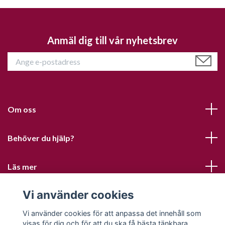
Anmäl dig till vår nyhetsbrev
Om oss
Behöver du hjälp?
Läs mer
Vi använder cookies
Sociala medier
Vi använder cookies för att anpassa det innehåll som
visas för dig och för att du ska få bästa tänkbara