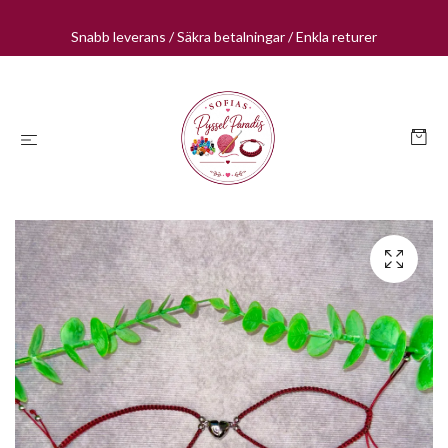
Snabb leverans / Säkra betalningar / Enkla returer