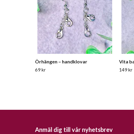
Örhängen – handklovar
Vita b
69 kr
149 kr
Anmäl dig till vår nyhetsbrev