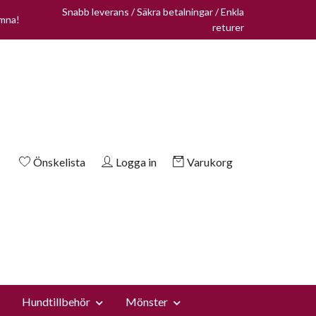
Snabb leverans / Säkra betalningar / Enkla
omna!
returer
Önskelista
Logga in
Varukorg
Hundtillbehör
Mönster