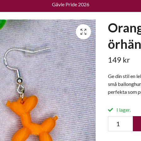
Gävle Pride 2026
Orang
örhä
149 kr
Ge din stil en l
små ballonghund
perfekta som pre
I lager.