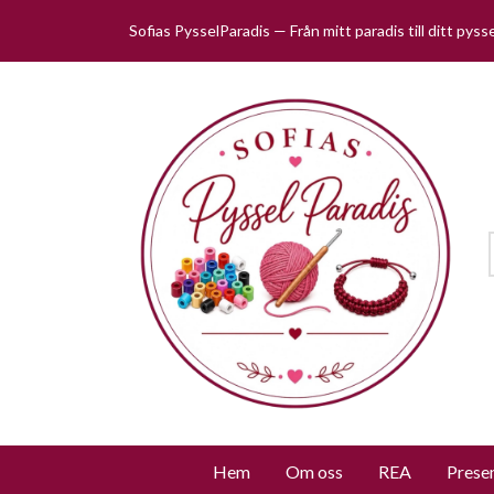
Sofias PysselParadis — Från mitt paradis till ditt pys
Hem
Om oss
REA
Prese