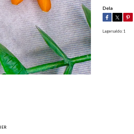
Dela
Lagersaldo:
1
NER