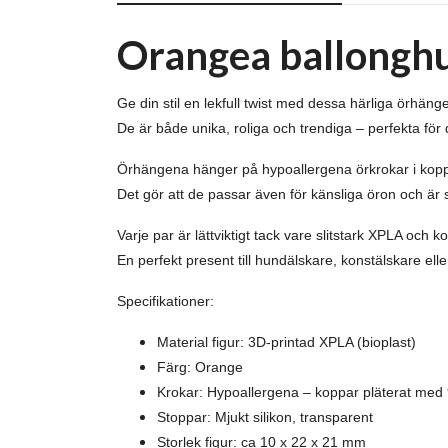
Orangea ballongh
Ge din stil en lekfull twist med dessa härliga örhä
De är både unika, roliga och trendiga – perfekta för 
Örhängena hänger på hypoallergena örkrokar i koppar
Det gör att de passar även för känsliga öron och är
Varje par är lättviktigt tack vare slitstark XPLA och
En perfekt present till hundälskare, konstälskare eller
Specifikationer:
Material figur: 3D-printad XPLA (bioplast)
Färg: Orange
Krokar: Hypoallergena – koppar pläterat med 
Stoppar: Mjukt silikon, transparent
Storlek figur: ca 10 x 22 x 21 mm