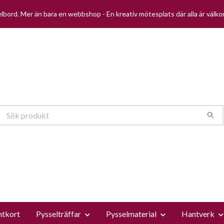
selbord. Mer än bara en webbshop - En kreativ mötesplats där alla är välk
ntkort
Pysselträffar
Pysselmaterial
Hantverk