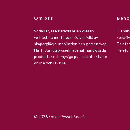
Om oss
Behö
Sofias PysselParadis är en kreativ
Du når 
webbshop med lager i Gävle fylld av
sofia@s
skaparglädje, inspiration och gemenskap.
Telefo
Här hittar du pysselmaterial, handgjorda
Telefo
produkter och mysiga pysselträffar både
online och i Gävle.
© 2026 Sofias PysselParadis