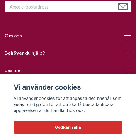
Om oss
Behöver du hjälp?
Läs mer
Vi använder cookies
Sociala medier
Vi använder cookies för att anpassa det innehåll som
visas för dig och för att du ska få bästa tänkbara
upplevelse när du handlar hos oss.
Godkänn alla