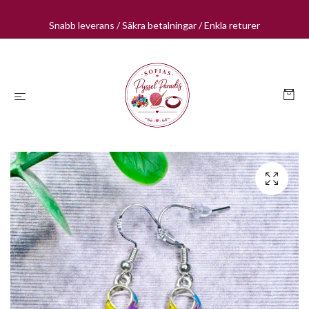
Snabb leverans / Säkra betalningar / Enkla returer