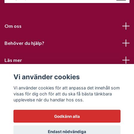
Om oss
Behöver du hjälp?
Läs mer
Vi använder cookies
Sociala medier
Vi använder cookies för att anpassa det innehåll som
visas för dig och för att du ska få bästa tänkbara
upplevelse när du handlar hos oss.
Godkänn alla
© 2026 Sofias PysselParadis
Endast nödvändiga