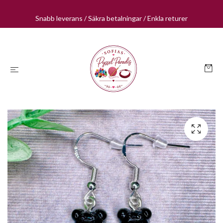
Snabb leverans / Säkra betalningar / Enkla returer