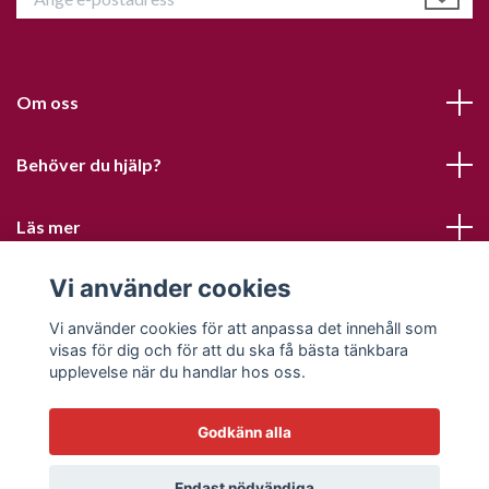
Om oss
Behöver du hjälp?
Läs mer
Vi använder cookies
Sociala medier
Vi använder cookies för att anpassa det innehåll som
visas för dig och för att du ska få bästa tänkbara
upplevelse när du handlar hos oss.
Godkänn alla
© 2026 Sofias PysselParadis
Endast nödvändiga