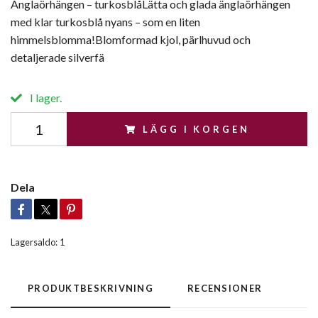
Änglaörhängen – turkosblåLätta och glada änglaörhängen
med klar turkosblå nyans – som en liten
himmelsblomma!Blomformad kjol, pärlhuvud och
detaljerade silverfä
I lager.
LÄGG I KORGEN
Dela
Lagersaldo:
1
PRODUKTBESKRIVNING
RECENSIONER