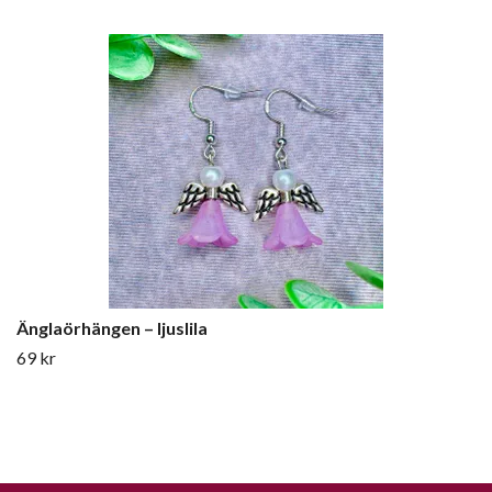
Änglaörhängen – ljuslila
69 kr