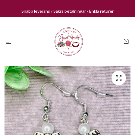
Snabb leverans / Säkra betalningar / Enkla returer