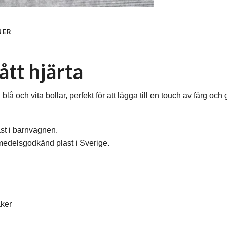
NER
tt hjärta
å och vita bollar, perfekt för att lägga till en touch av färg och 
st i barnvagnen.
medelsgodkänd plast i Sverige.
aker