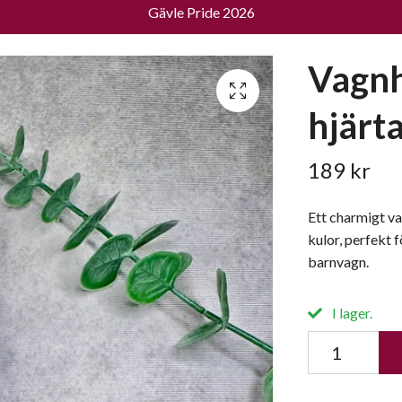
Gävle Pride 2026
Vagnh
hjärt
189 kr
Ett charmigt va
kulor, perfekt fö
barnvagn.
I lager.