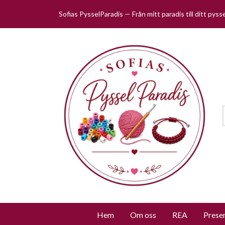
Sofias PysselParadis — Från mitt paradis till ditt pys
Hem
Om oss
REA
Prese