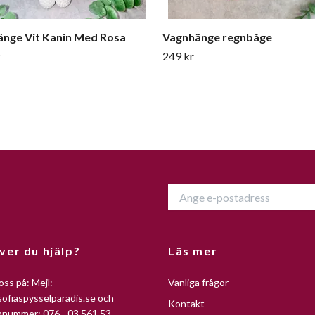
nge Vit Kanin Med Rosa
Vagnhänge regnbåge
t
249 kr
ver du hjälp?
Läs mer
oss på: Mejl:
Vanliga frågor
ofiaspysselparadis.se
och
Kontakt
nnummer: 076 - 03 561 53