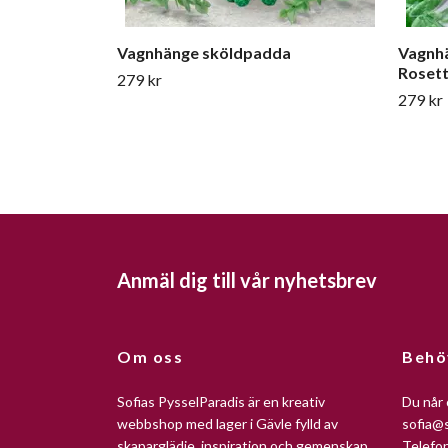
Vagnhänge sköldpadda
Vagnhä
Roset
279 kr
279 kr
Anmäl dig till vår nyhetsbrev
Om oss
Behö
Sofias PysselParadis är en kreativ
Du når 
webbshop med lager i Gävle fylld av
sofia@s
skaparglädje, inspiration och gemenskap.
Telefo