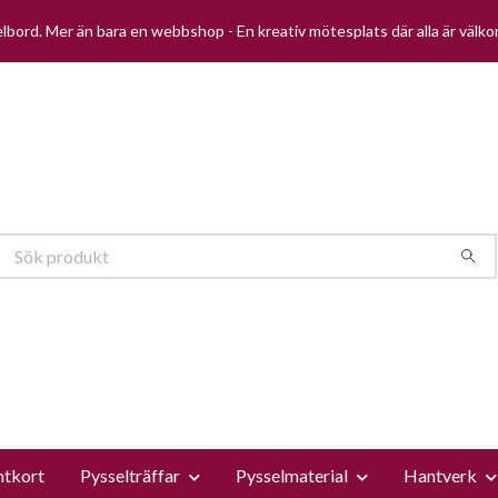
selbord. Mer än bara en webbshop - En kreativ mötesplats där alla är välk
ntkort
Pysselträffar
Pysselmaterial
Hantverk