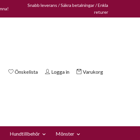
Snabb leverans / Säkra betalningar / Enkla
omna!
returer
Önskelista
Logga in
Varukorg
Hundtillbehör
Mönster