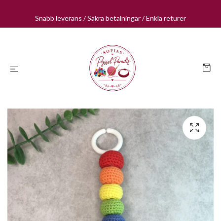
Snabb leverans / Säkra betalningar / Enkla returer