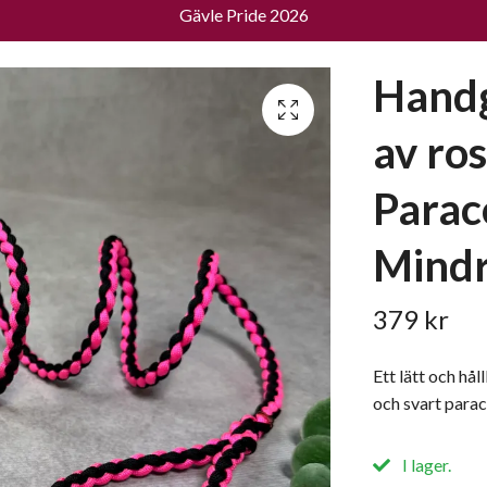
Gävle Pride 2026
Handg
av ros
Parac
Mindr
379 kr
Ett lätt och hål
och svart parac
I lager.