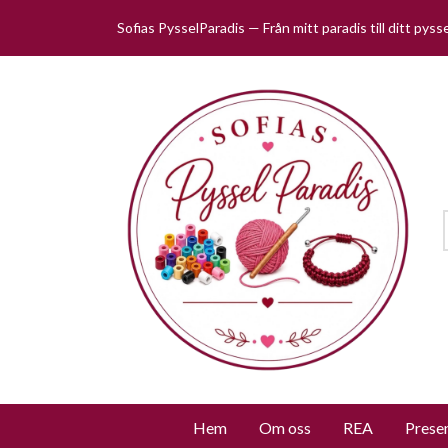
Sofias PysselParadis — Från mitt paradis till ditt pys
Hem
Om oss
REA
Prese