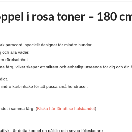
pel i rosa toner – 180 c
tark paracord, speciellt designat för mindre hundar.
 och alla väder.
 rörelsefrihet.
 färg, vilket skapar ett stilrent och enhetligt utseende för dig och din
digt.
mindre karbinhake för att passa små hundraser.
ndet i samma färg.
(
Klicka här för att se halsbandet
)
flykt, är detta koppel en pålitlig och snygg följeslagare.