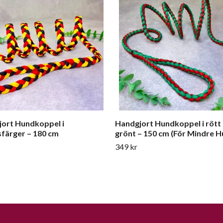
ort Hundkoppel i
Handgjort Hundkoppel i rött
färger – 180 cm
grönt – 150 cm (För Mindre H
349 kr