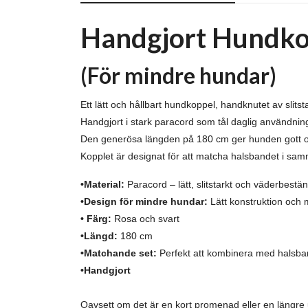
Handgjort Hundkop
(För mindre hundar)
Ett lätt och hållbart hundkoppel, handknutet av slits
Handgjort i stark paracord som tål daglig användning
Den generösa längden på 180 cm ger hunden gott om
Kopplet är designat för att matcha halsbandet i samma
•Material:
Paracord – lätt, slitstarkt och väderbestän
•Design för mindre hundar:
Lätt konstruktion och 
• Färg:
Rosa och svart
•Längd:
180 cm
•Matchande set:
Perfekt att kombinera med
halsba
•Handgjort
Oavsett om det är en kort promenad eller en längre ut