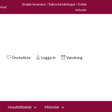
Snabb leverans / Säkra betalningar / Enkla
omna!
returer
Önskelista
Logga in
Varukorg
Hundtillbehör
Mönster