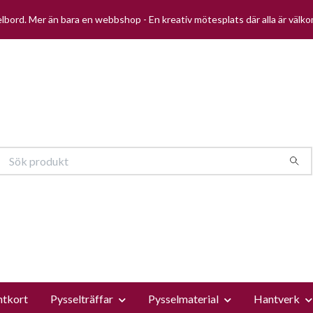
selbord. Mer än bara en webbshop - En kreativ mötesplats där alla är välk
ntkort
Pysselträffar
Pysselmaterial
Hantverk