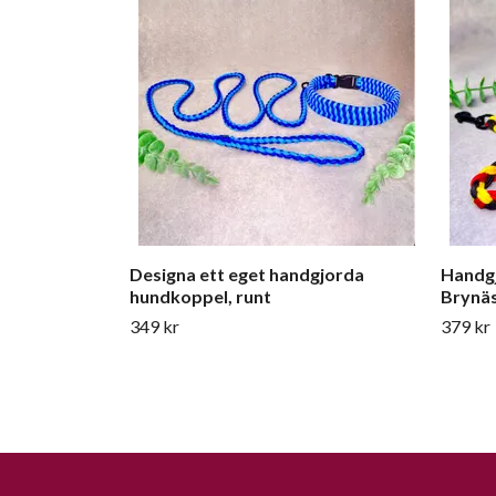
Designa ett eget handgjorda
Handgj
hundkoppel, runt
Brynäs
349 kr
379 kr