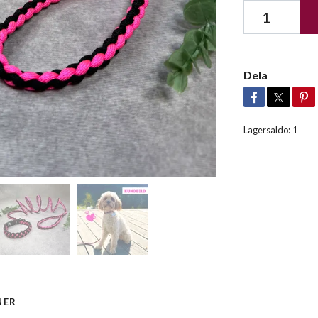
Dela
Lagersaldo:
1
NER