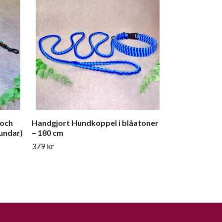
– 180 cm
379 kr
 och
Handgjort Hundkoppel i blåatoner
undar)
– 180 cm
379 kr