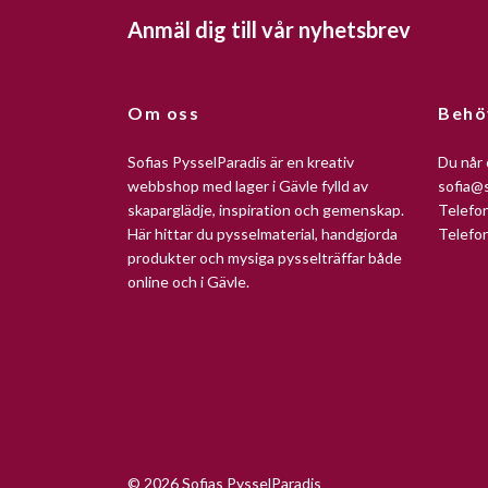
Anmäl dig till vår nyhetsbrev
Om oss
Behö
Sofias PysselParadis är en kreativ
Du når 
webbshop med lager i Gävle fylld av
sofia@s
skaparglädje, inspiration och gemenskap.
Telefo
Här hittar du pysselmaterial, handgjorda
Telefo
produkter och mysiga pysselträffar både
online och i Gävle.
© 2026 Sofias PysselParadis