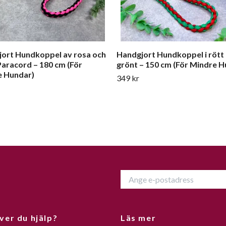
ort Hundkoppel av rosa och
Handgjort Hundkoppel i rött
Paracord – 180 cm (För
grönt – 150 cm (För Mindre H
e Hundar)
349 kr
ver du hjälp?
Läs mer