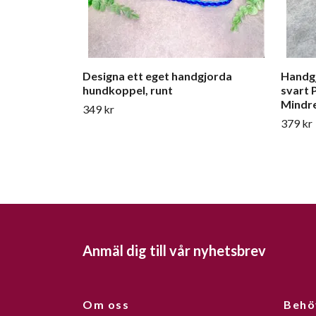
Designa ett eget handgjorda
Handgj
hundkoppel, runt
svart 
Mindr
349 kr
379 kr
Anmäl dig till vår nyhetsbrev
Om oss
Behö