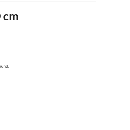
0 cm
 hund.