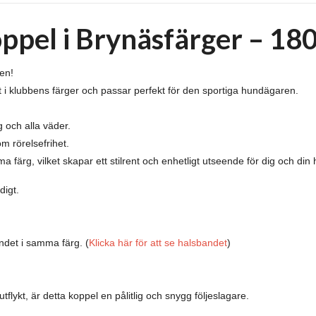
pel i Brynäsfärger – 18
en!
tat i klubbens färger och passar perfekt för den sportiga hundägaren.
 och alla väder.
 rörelsefrihet.
 färg, vilket skapar ett stilrent och enhetligt utseende för dig och din
digt.
ndet i samma färg.
(
Klicka här för att se halsbandet
)
flykt, är detta koppel en pålitlig och snygg följeslagare.