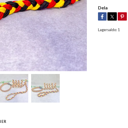
Dela
Lagersaldo:
1
NER