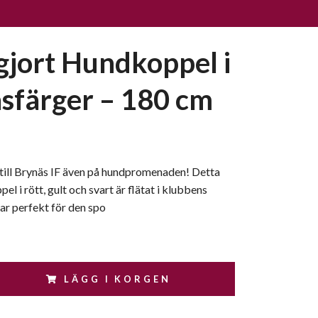
jort Hundkoppel i
sfärger – 180 cm
 till Brynäs IF även på hundpromenaden! Detta
l i rött, gult och svart är flätat i klubbens
ar perfekt för den spo
LÄGG I KORGEN