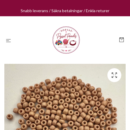
Snabb leverans / Säkra betalningar / Enkla returer