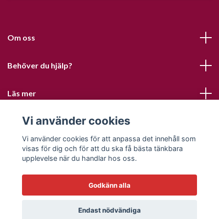
Om oss
Behöver du hjälp?
Läs mer
Vi använder cookies
Sociala medier
Vi använder cookies för att anpassa det innehåll som
visas för dig och för att du ska få bästa tänkbara
upplevelse när du handlar hos oss.
Godkänn alla
© 2026 Sofias PysselParadis
Endast nödvändiga