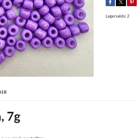
Lagersaldo:
2
NER
, 7g