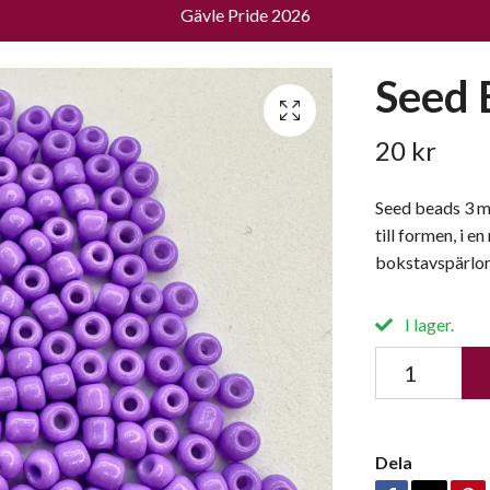
Gävle Pride 2026
Seed B
20 kr
Seed beads 3 mm
till formen, i 
bokstavspärlor,
I lager.
Dela