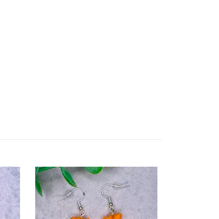
Seed Beads M
20 kr