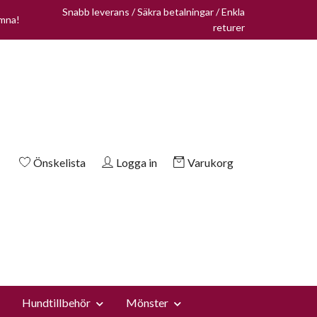
Snabb leverans / Säkra betalningar / Enkla
omna!
returer
Önskelista
Logga in
Varukorg
Hundtillbehör
Mönster