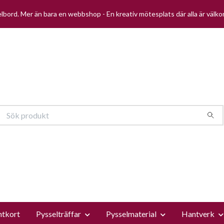
selbord. Mer än bara en webbshop - En kreativ mötesplats där alla är välk
ntkort
Pysselträffar
Pysselmaterial
Hantverk