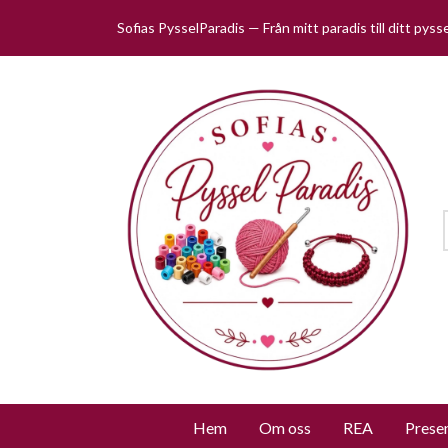
Sofias PysselParadis — Från mitt paradis till ditt pys
Hem
Om oss
REA
Prese