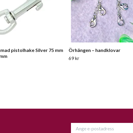
mad pistolhake Silver 75 mm
Örhängen – handklovar
 mm
69 kr