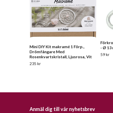
Förkro
Mini DIY Kit makramé 1 Förp.,
- Ø 13
Drömfångare Med
59 kr
Rosenkvartskristall, Ljusrosa, Vit
235 kr
Anmäl dig till vår nyhetsbrev