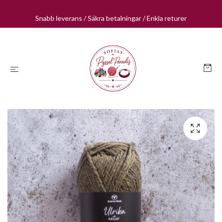
Snabb leverans / Säkra betalningar / Enkla returer