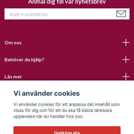
Anmäl dig till vår nyhetsbrev
Om oss
Behöver du hjälp?
Läs mer
Vi använder cookies
Sociala medier
Vi använder cookies för att anpassa det innehåll som
visas för dig och för att du ska få bästa tänkbara
upplevelse när du handlar hos oss.
Godkänn alla