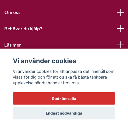
Om oss
Behöver du hjälp?
Läs mer
Vi använder cookies
Sociala medier
Vi använder cookies för att anpassa det innehåll som
visas för dig och för att du ska få bästa tänkbara
upplevelse när du handlar hos oss.
Godkänn alla
© 2026 Sofias PysselParadis
Endast nödvändiga