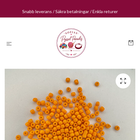
Snabb leverans / Säkra betalningar / Enkla returer