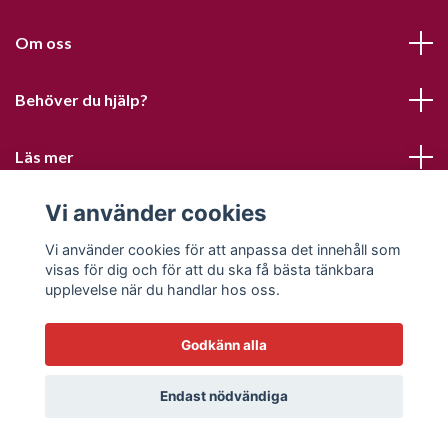
Om oss
Behöver du hjälp?
Läs mer
Vi använder cookies
Sociala medier
Vi använder cookies för att anpassa det innehåll som
visas för dig och för att du ska få bästa tänkbara
upplevelse när du handlar hos oss.
Godkänn alla
© 2026 Sofias PysselParadis
Endast nödvändiga