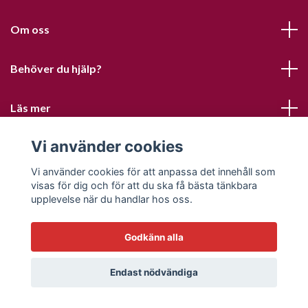
Om oss
Behöver du hjälp?
Läs mer
Vi använder cookies
Sociala medier
Vi använder cookies för att anpassa det innehåll som
visas för dig och för att du ska få bästa tänkbara
upplevelse när du handlar hos oss.
Godkänn alla
© 2026 Sofias PysselParadis
Endast nödvändiga