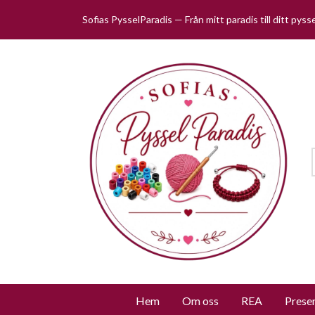
Sofias PysselParadis — Från mitt paradis till ditt pys
Hem
Om oss
REA
Prese