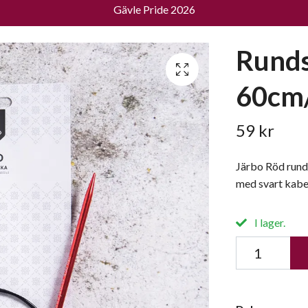
Gävle Pride 2026
Runds
60cm/
59 kr
Järbo Röd runds
med svart kabe
I lager.