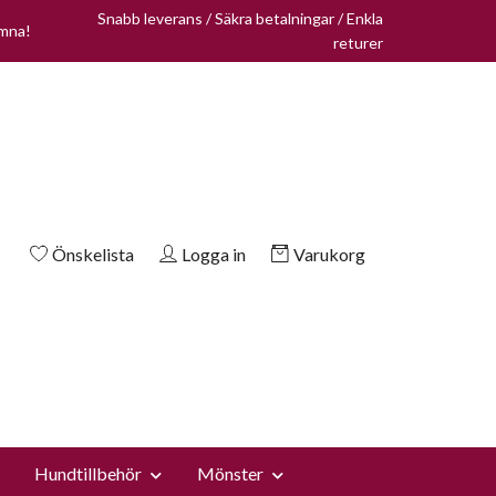
Snabb leverans / Säkra betalningar / Enkla
omna!
returer
Önskelista
Logga in
Varukorg
Hundtillbehör
Mönster