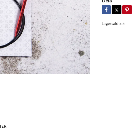
Dela
Lagersaldo:
5
NER