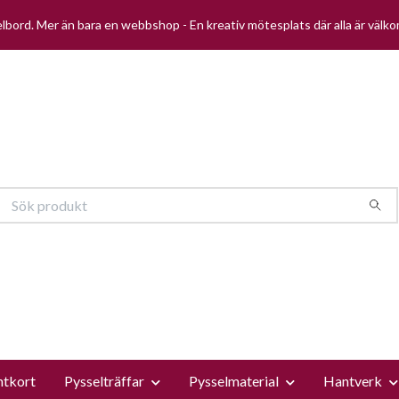
selbord. Mer än bara en webbshop - En kreativ mötesplats där alla är välk
ntkort
Pysselträffar
Pysselmaterial
Hantverk