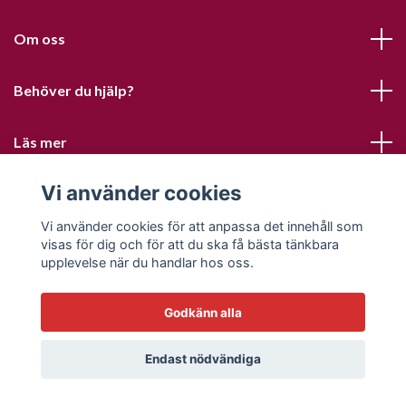
Om oss
Behöver du hjälp?
Läs mer
Vi använder cookies
Sociala medier
Vi använder cookies för att anpassa det innehåll som
visas för dig och för att du ska få bästa tänkbara
upplevelse när du handlar hos oss.
Godkänn alla
© 2026 Sofias PysselParadis
Endast nödvändiga