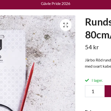
Gävle Pride 2026
Runds
80cm/
54 kr
Järbo Röd runds
med svart kabe
I lager.