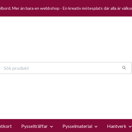
selbord. Mer än bara en webbshop - En kreativ mötesplats där alla är välk
ntkort
Pysselträffar
Pysselmaterial
Hantverk