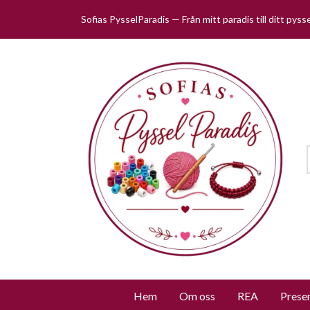
Sofias PysselParadis — Från mitt paradis till ditt pys
Hem
Om oss
REA
Prese