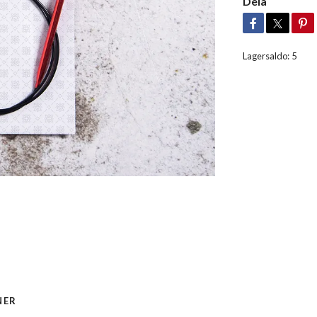
Dela
Lagersaldo:
5
NER