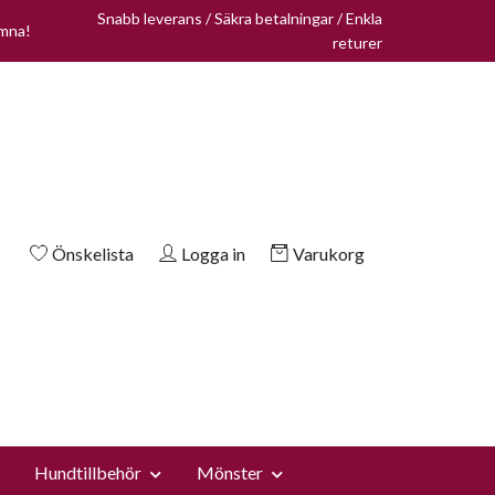
Snabb leverans / Säkra betalningar / Enkla
omna!
returer
Önskelista
Logga in
Varukorg
Hundtillbehör
Mönster