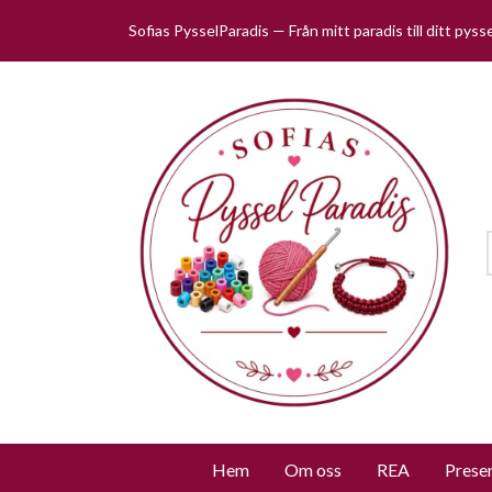
Sofias PysselParadis — Från mitt paradis till ditt pys
Hem
Om oss
REA
Prese