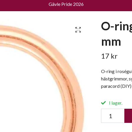
Gävle Pride 2026
O-rin
mm
17 kr
O-ring i roségu
hästgrimmor, sy
paracord (DIY)
I lager.