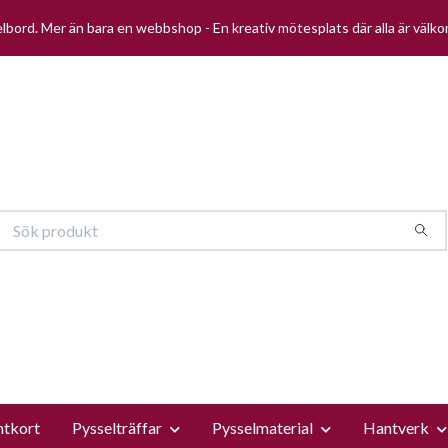
selbord. Mer än bara en webbshop - En kreativ mötesplats där alla är välk
ntkort
Pysselträffar
Pysselmaterial
Hantverk