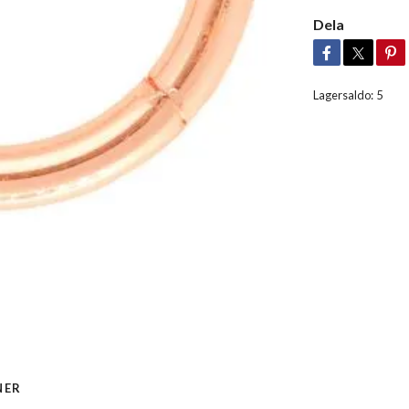
Dela
Lagersaldo:
5
NER