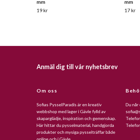
mm
mm
19 kr
17 kr
Anmäl dig till vår nyhetsbrev
Om oss
Behö
Sofias PysselParadis är en kreativ
Du når 
webbshop med lager i Gävle fylld av
sofia@s
skaparglädje, inspiration och gemenskap.
Telefo
Här hittar du pysselmaterial, handgjorda
Telefo
produkter och mysiga pysselträffar både
online och i Gävle.