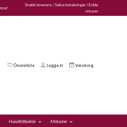
Snabb leverans / Säkra betalningar / Enkla
omna!
returer
Önskelista
Logga in
Varukorg
Hundtillbehör
Mönster