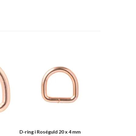
D-ring i Rosé
12 kr
D-ring i Roséguld 20 x 4 mm