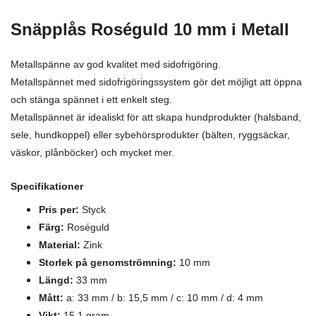
Snäpplås Roséguld 10 mm i Metall
Metallspänne av god kvalitet med sidofrigöring.
Metallspännet med sidofrigöringssystem gör det möjligt att öppna
och stänga spännet i ett enkelt steg.
Metallspännet är idealiskt för att skapa hundprodukter (halsband,
sele, hundkoppel) eller sybehörsprodukter (bälten, ryggsäckar,
väskor, plånböcker) och mycket mer.
Specifikationer
Pris per:
Styck
Färg:
Roséguld
Material:
Zink
Storlek på genomströmning:
10 mm
Längd:
33 mm
Mått:
a: 33 mm / b: 15,5 mm / c: 10 mm / d: 4 mm
Vikt:
15,1 gram