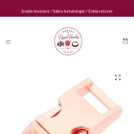
Snabb leverans / Säkra betalningar / Enkla returer