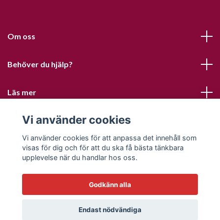
Om oss
Behöver du hjälp?
Läs mer
Vi använder cookies
Sociala medier
Vi använder cookies för att anpassa det innehåll som
visas för dig och för att du ska få bästa tänkbara
upplevelse när du handlar hos oss.
Godkänn alla
© 2026 Sofias PysselParadis
Endast nödvändiga