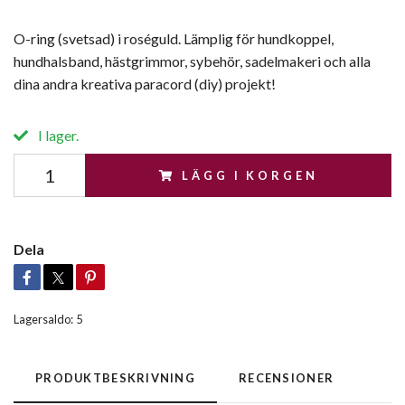
O-ring (svetsad) i roséguld. Lämplig för hundkoppel,
hundhalsband, hästgrimmor, sybehör, sadelmakeri och alla
dina andra kreativa paracord (diy) projekt!
I lager.
LÄGG I KORGEN
Dela
Lagersaldo:
5
PRODUKTBESKRIVNING
RECENSIONER