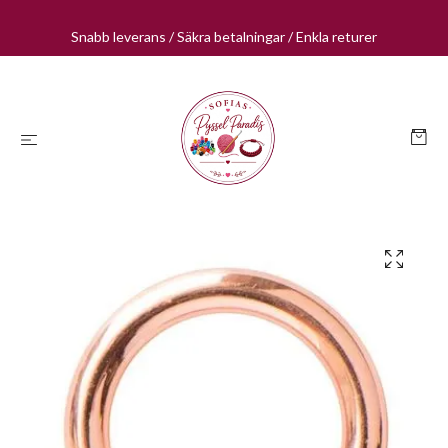
Snabb leverans / Säkra betalningar / Enkla returer