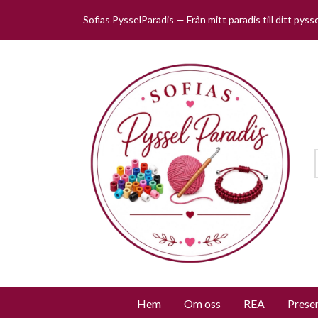
Sofias PysselParadis — Från mitt paradis till ditt pys
Hem
Om oss
REA
Prese