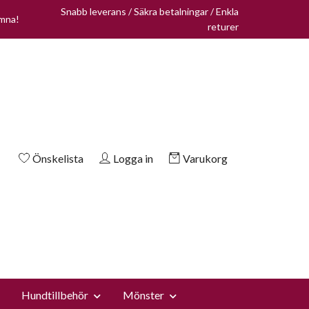
Snabb leverans / Säkra betalningar / Enkla
omna!
returer
Önskelista
Logga in
Varukorg
Hundtillbehör
Mönster