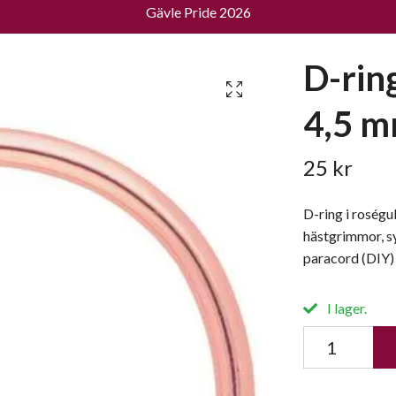
Gävle Pride 2026
D-rin
4,5 
25 kr
D-ring i roségu
hästgrimmor, sy
paracord (DIY)
I lager.