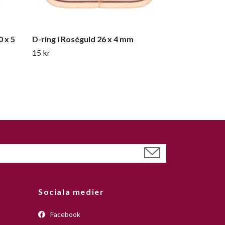
0 x 5
D-ring i Roséguld 26 x 4 mm
15 kr
Sociala medier
Facebook