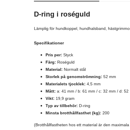
D-ring i roséguld
Lämplig för hundkoppel, hundhalsband, hästgrimmor,
Specifikationer
Pris per:
Styck
Färg:
Roséguld
Material:
Normalt stål
Storlek på genomströmning:
52 mm
Materialets tjocklek:
4,5 mm
Mått:
a: 41 mm / b: 61 mm / c: 32 mm / d: 52
Vikt:
19,9 gram
Typ av tillbehör:
D-ring
Minsta brotthållfasthet (kg):
200
(Brotthållfastheten hos ett material är den maxima