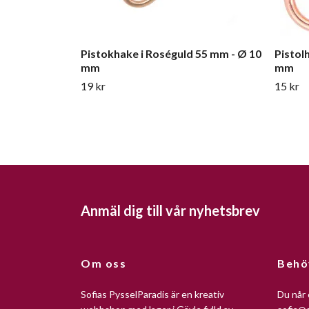
Pistokhake i Roséguld 55 mm - Ø 10
Pistol
mm
mm
19 kr
15 kr
Anmäl dig till vår nyhetsbrev
Om oss
Behö
Sofias PysselParadis är en kreativ
Du når 