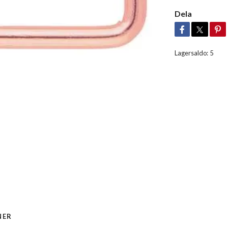
Dela
Lagersaldo:
5
NER