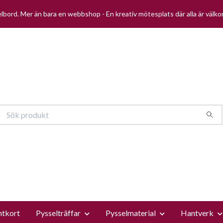
selbord. Mer än bara en webbshop - En kreativ mötesplats där alla är välk
ntkort
Pysselträffar
Pysselmaterial
Hantverk