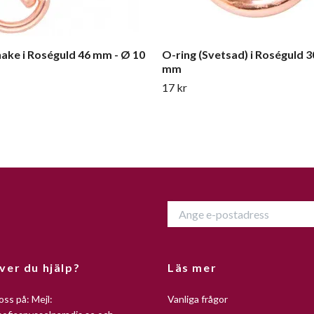
hake i Roséguld 46 mm - Ø 10
O-ring (Svetsad) i Roséguld 3
mm
17 kr
ver du hjälp?
Läs mer
oss på: Mejl:
Vanliga frågor