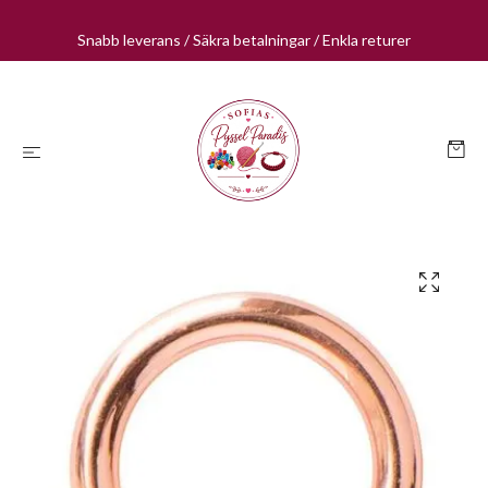
Snabb leverans / Säkra betalningar / Enkla returer