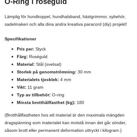
O-Ring i roséguld
Lämplig för hundkoppel, hundhalsband, hästgrimmor, sybehör,
sadelmakeri och alla dina andra kreativa paracord (diy) projekt!
Specifikationer
Pris per:
Styck
Färg:
Roséguld
Material:
Stål (svetsat)
Storlek på genomströmning:
30 mm
Materialets tjocklek:
4 mm
Vikt:
11 gram
Typ av tillbehör:
O-ring
Minsta brotthållfasthet (kg):
180
(Brotthållfastheten hos ett material är den maximala mängden
dragspänning som materialet kan motstå innan det går sönder,
såsom brott eller permanent deformation uttryckt i kilogram.)