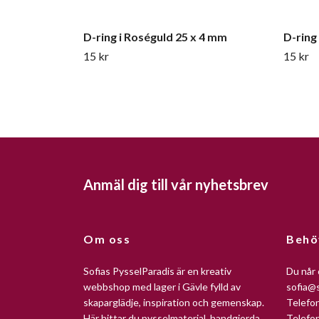
D-ring i Roséguld 25 x 4 mm
D-ring
15 kr
15 kr
Anmäl dig till vår nyhetsbrev
Om oss
Behö
Sofias PysselParadis är en kreativ
Du når 
webbshop med lager i Gävle fylld av
sofia@s
skaparglädje, inspiration och gemenskap.
Telefo
Här hittar du pysselmaterial, handgjorda
Telefo