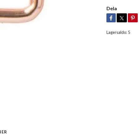
Dela
Lagersaldo:
5
NER