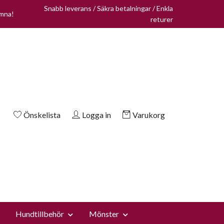
Snabb leverans / Säkra betalningar / Enkla
omna!
returer
Önskelista
Logga in
Varukorg
Hundtillbehör
Mönster