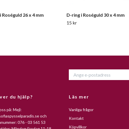
 i Roséguld 26 x 4 mm
D-ring i Roséguld 30 x 4 mm
15 kr
ver du hjälp?
Läs mer
oss på: Mejl:
Vanliga frågor
ofiaspysselparadis.se
och
Kontakt
nnummer: 076 - 03 561 53
Köpvillkor
ntider: Måndag-Fredag 11-18