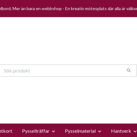
selbord. Mer än bara en webbshop - En kreativ mötesplats där alla är välk
ntkort
Pysselträffar
Pysselmaterial
Hantverk