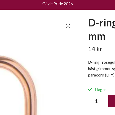
Gävle Pride 2026
D-ring
mm
14 kr
D-ring i roségu
hästgrimmor, sy
paracord (DIY)
I lager.