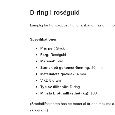
D-ring i roséguld
Lämplig för hundkoppel, hundhalsband, hästgrimmor,
Specifikationer
Pris per:
Styck
Färg:
Roséguld
Material:
S
tål
Storlek på genomströmning:
20 mm
Materialets tjocklek:
4 mm
Vikt:
8 gram
Typ av tillbehör:
D-ring
Minsta brotthållfasthet (kg):
180
(Brotthållfastheten hos ett material är den maxima
i kilogram.)