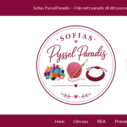
Sofias PysselParadis — Från mitt paradis till ditt pys
Hem
Om oss
REA
Prese