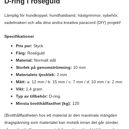
D-ring i roséguld
Lämplig för hundkoppel, hundhalsband, hästgrimmor, sybehör,
sadelmakeri och alla dina andra kreativa paracord (DIY) projekt!
Specifikationer
Pris per:
Styck
Färg:
Roséguld
Material:
Normalt stål
Storlek på genomströmning:
10 mm
Materialets tjocklek:
2 mm
Mått:
a: 12 mm / b: 15 mm / c: 7 mm / d: 10 mm / e: 2 mm
Vikt:
1,4 gram
Typ av tillbehör:
D-ring
Minsta brotthållfasthet (kg):
120
(Brotthållfastheten hos ett material är den maximala mängden
dragspänning som materialet kan motstå innan det går sönder,