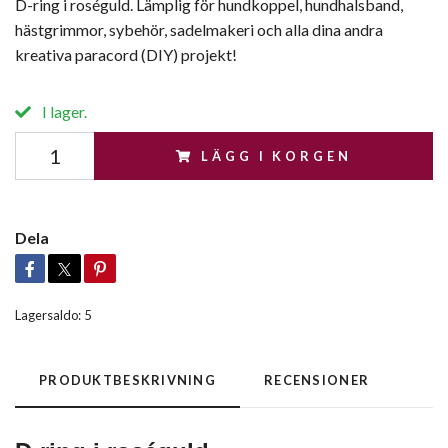
D-ring i roséguld. Lämplig för hundkoppel, hundhalsband,
hästgrimmor, sybehör, sadelmakeri och alla dina andra
kreativa paracord (DIY) projekt!
I lager.
LÄGG I KORGEN
Dela
Lagersaldo:
5
PRODUKTBESKRIVNING
RECENSIONER