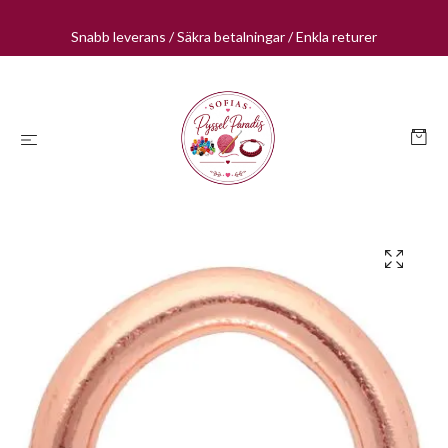
Snabb leverans / Säkra betalningar / Enkla returer