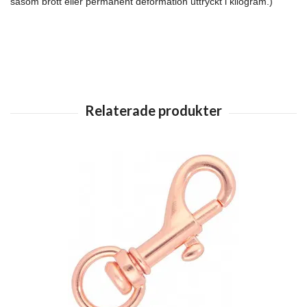
såsom brott eller permanent deformation uttryckt i kilogram.)