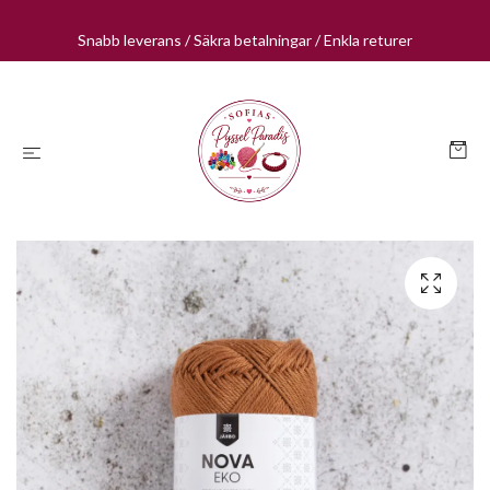
Snabb leverans / Säkra betalningar / Enkla returer