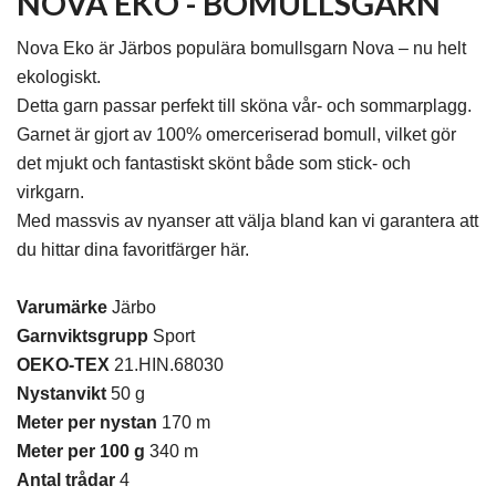
NOVA EKO - BOMULLSGARN
Nova Eko är Järbos populära bomullsgarn Nova – nu helt
ekologiskt.
Detta garn passar perfekt till sköna vår- och sommarplagg.
Garnet är gjort av 100% omerceriserad bomull, vilket gör
det mjukt och fantastiskt skönt både som stick- och
virkgarn.
Med massvis av nyanser att välja bland kan vi garantera att
du hittar dina favoritfärger här.
Varumärke
Järbo
Garnviktsgrupp
Sport
OEKO-TEX
21.HIN.68030
Nystanvikt
50 g
Meter per nystan
170 m
Meter per 100 g
340 m
Antal trådar
4