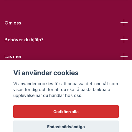
Om oss
Behöver du hjälp?
Läs mer
Vi använder cookies
Sociala medier
Vi använder cookies för att anpassa det innehåll som
visas för dig och för att du ska få bästa tänkbara
upplevelse när du handlar hos oss.
Godkänn alla
© 2026 Sofias PysselParadis
Endast nödvändiga