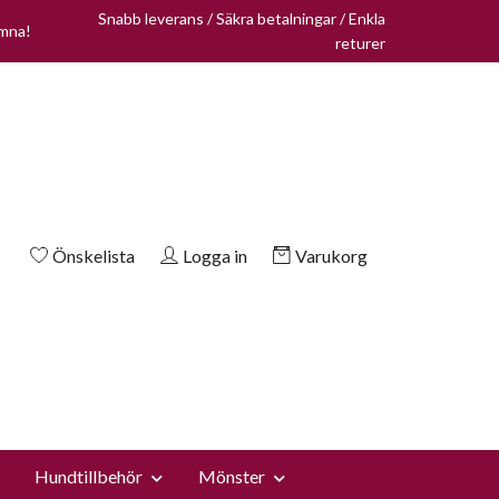
Snabb leverans / Säkra betalningar / Enkla
omna!
returer
Önskelista
Logga in
Varukorg
Hundtillbehör
Mönster