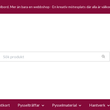
selbord. Mer än bara en webbshop - En kreativ mötesplats där alla är välk
ntkort
Pysselträffar
Pysselmaterial
Hantverk