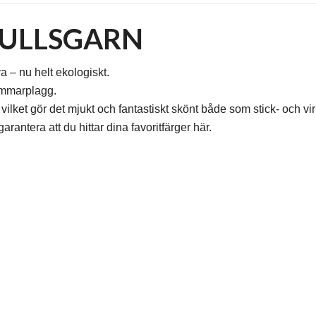
MULLSGARN
 – nu helt ekologiskt.
sommarplagg.
ilket gör det mjukt och fantastiskt skönt både som stick- och vi
rantera att du hittar dina favoritfärger här.