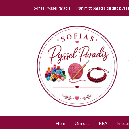
Sofias PysselParadis — Från mitt paradis till ditt pys
Hem
Om oss
REA
Prese