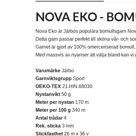
NOVA EKO - BO
Nova Eko är Järbos populära bomullsgarn Nova
Detta garn passar perfekt till sköna vår- och 
Garnet är gjort av 100% omerceriserad bomull, v
Med massvis av nyanser att välja bland kan vi ga
Varumärke
Järbo
Garnviktsgrupp
Sport
OEKO-TEX
21.HIN.68030
Nystanvikt
50 g
Meter per nystan
170 m
Meter per 100 g
340 m
Antal trådar
4
Rek. sticka
3 mm
Stickfasthet
26 m x 36 v