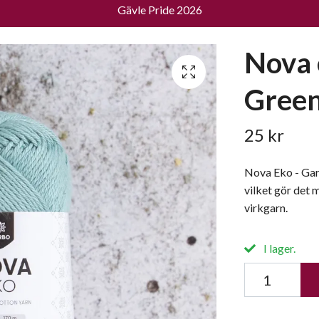
Gävle Pride 2026
Nova 
Gree
25 kr
Nova Eko - Gar
vilket gör det 
virkgarn.
I lager.