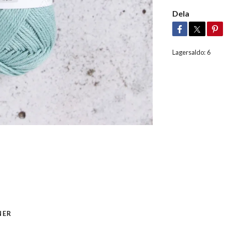
Dela
Lagersaldo:
6
NER