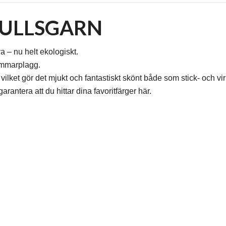
MULLSGARN
 – nu helt ekologiskt.
sommarplagg.
ilket gör det mjukt och fantastiskt skönt både som stick- och vi
rantera att du hittar dina favoritfärger här.