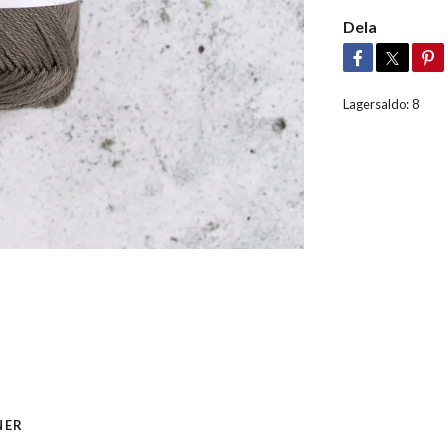
Dela
Lagersaldo:
8
NER