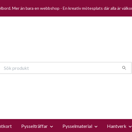
selbord. Mer än bara en webbshop - En kreativ mötesplats där alla är välk
ntkort
Pysselträffar
Pysselmaterial
Hantverk