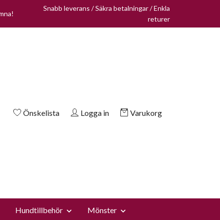
Snabb leverans / Säkra betalningar / Enkla
omna!
returer
Önskelista
Logga in
Varukorg
Hundtillbehör
Mönster