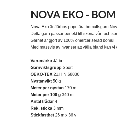
NOVA EKO - BO
Nova Eko är Järbos populära bomullsgarn Nova
Detta garn passar perfekt till sköna vår- och 
Garnet är gjort av 100% omerceriserad bomull, v
Med massvis av nyanser att välja bland kan vi ga
Varumärke
Järbo
Garnviktsgrupp
Sport
OEKO-TEX
21.HIN.68030
Nystanvikt
50 g
Meter per nystan
170 m
Meter per 100 g
340 m
Antal trådar
4
Rek. sticka
3 mm
Stickfasthet
26 m x 36 v