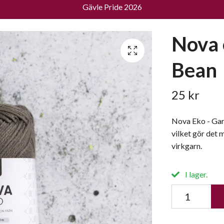
Gävle Pride 2026
Nova 
Bean
25 kr
Nova Eko - Gar
vilket gör det 
virkgarn.
I lager.