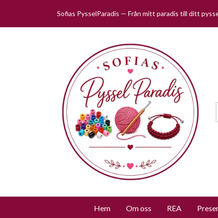
Sofias PysselParadis — Från mitt paradis till ditt pys
Hem
Om oss
REA
Prese