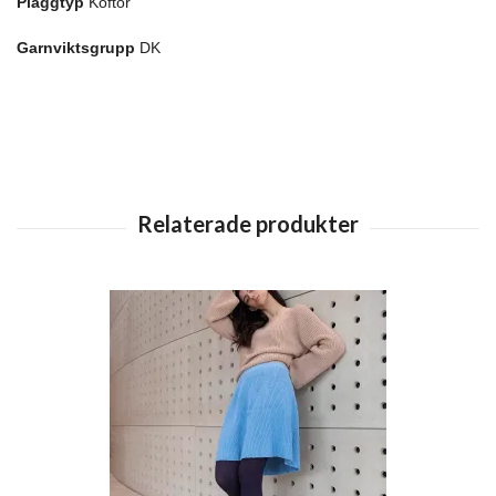
Plaggtyp
Koftor
Garnviktsgrupp
DK