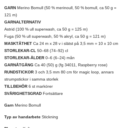
GARN
Merino Bomull (50 % merinoull, 50 % bomull, ca 50 g =
121 m)
GARNALTERNATIV
Astrid (100 % ull superwash, ca 50 g = 125 m)
Fuga (50 % ull superwash, 50 % akryl, ca 50 g = 121 m)
MASKTÄTHET
Ca 24 m x 28 v i slätst på 3,5 mm = 10 x 10 cm
STORLEKAR-CL
50–68 (74–92) cl
STORLEKAR-ÅLDER
0–6 (6–24) mån
GARNÅTGÅNG
Ca 40 (50) g (fg 34011, Raspberry rose)
RUNDSTICKOR
3 och 3,5 mm 80 cm för magic loop, annars
strumpstickor i samma storlek
TILLBEHÖR
6 st markörer
SVÅRIGHETSGRAD
Fortsättare
Garn
Merino Bomull
Typ av handarbete
Stickning