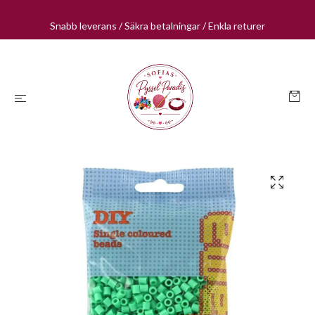
Snabb leverans / Säkra betalningar / Enkla returer