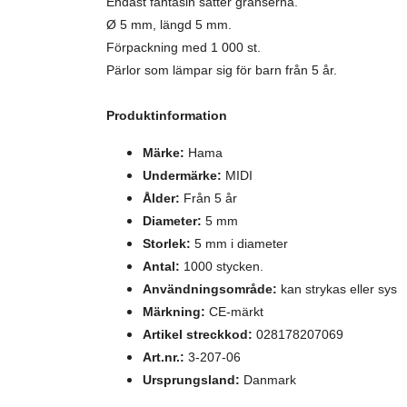
Endast fantasin sätter gränserna.
Ø 5 mm, längd 5 mm.
Förpackning med 1 000 st.
Pärlor som lämpar sig för barn från 5 år.
Produktinformation
Märke:
Hama
Undermärke:
MIDI
Ålder:
Från 5 år
Diameter:
5 mm
Storlek:
5 mm i diameter
Antal:
1000 stycken.
Användningsområde:
kan strykas eller sys
Märkning:
CE-märkt
Artikel streckkod:
028178207069
Art.nr.:
3-207-06
Ursprungsland:
Danmark