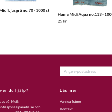
idi Ljusgrå no.70 - 1000 st
Hama Midi Aqua no.113 - 100
25 kr
ver du hjälp?
Läs mer
oss på: Mejl:
Vanliga frågor
ofiaspysselparadis.se
och
Kontakt