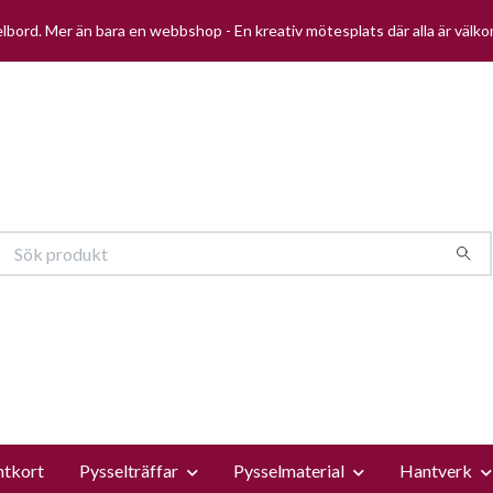
selbord. Mer än bara en webbshop - En kreativ mötesplats där alla är välk
ntkort
Pysselträffar
Pysselmaterial
Hantverk