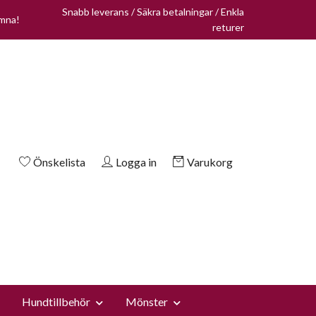
Snabb leverans / Säkra betalningar / Enkla
omna!
returer
Önskelista
Logga in
Varukorg
Hundtillbehör
Mönster