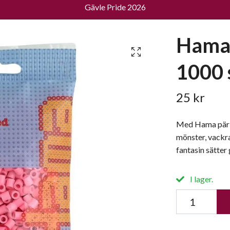
Gävle Pride 2026
Hama 
1000 
25 kr
Med Hama pärlo
mönster, vackr
fantasin sätter 
I lager.