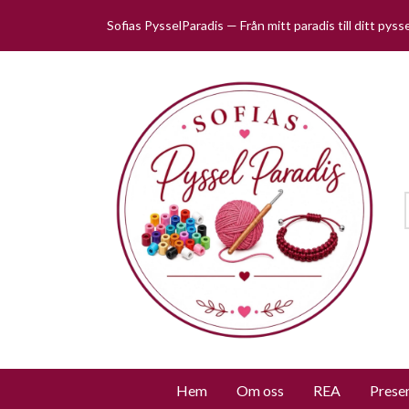
Sofias PysselParadis — Från mitt paradis till ditt pys
Hem
Om oss
REA
Prese