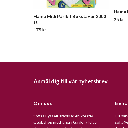
Hama M
Hama Midi Pärlkit Bokstäver 2000
25 kr
st
175 kr
Anmäl dig till vår nyhetsbrev
Om oss
Behö
Sofias PysselParadis är en kreativ
Du når 
webbshop med lager i Gävle fylld av
sofia@s