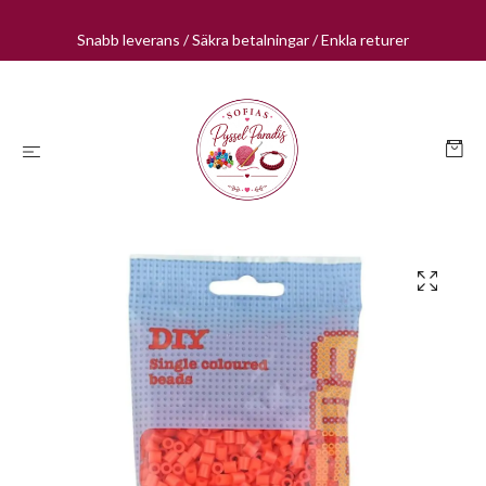
Snabb leverans / Säkra betalningar / Enkla returer