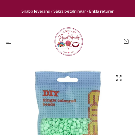
Snabb leverans / Säkra betalningar / Enkla returer