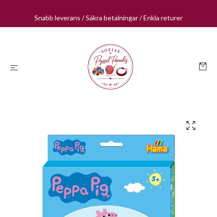
Snabb leverans / Säkra betalningar / Enkla returer