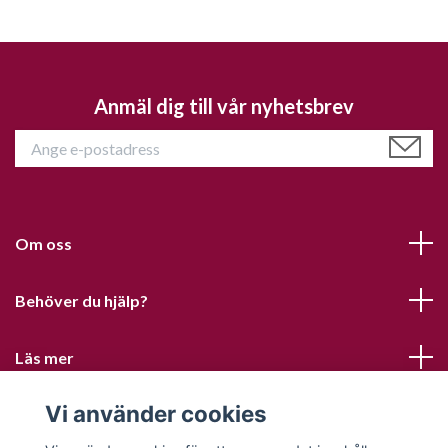
Anmäl dig till vår nyhetsbrev
Om oss
Behöver du hjälp?
Läs mer
Vi använder cookies
Sociala medier