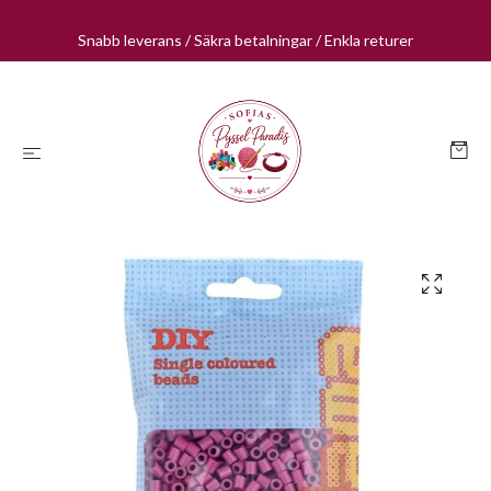
Snabb leverans / Säkra betalningar / Enkla returer